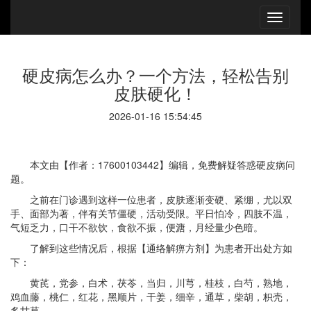
硬皮病怎么办？一个方法，轻松告别
皮肤硬化！
2026-01-16 15:54:45
本文由【作者：17600103442】编辑，免费解疑答惑硬皮病问
题。
之前在门诊遇到这样一位患者，皮肤逐渐变硬、紧绷，尤以双
手、面部为著，伴有关节僵硬，活动受限。平日怕冷，四肢不温，
气短乏力，口干不欲饮，食欲不振，便溏，月经量少色暗。
了解到这些情况后，根据【通络解痹方剂】为患者开出处方如
下：
黄芪，党参，白术，茯苓，当归，川芎，桂枝，白芍，熟地，
鸡血藤，桃仁，红花，黑顺片，干姜，细辛，通草，柴胡，枳壳，
炙甘草