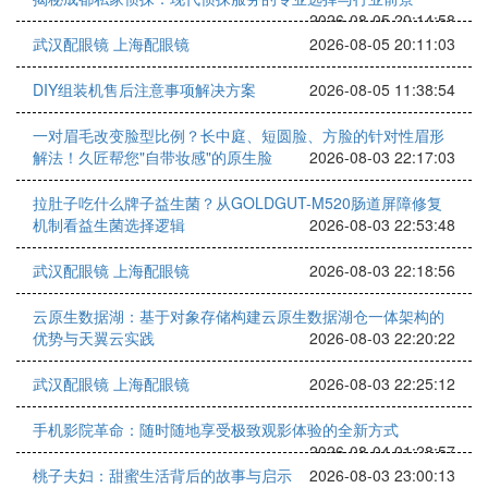
2026-08-05 20:14:58
武汉配眼镜 上海配眼镜
2026-08-05 20:11:03
DIY组装机售后注意事项解决方案
2026-08-05 11:38:54
一对眉毛改变脸型比例？长中庭、短圆脸、方脸的针对性眉形
解法！久匠帮您"自带妆感"的原生脸
2026-08-03 22:17:03
拉肚子吃什么牌子益生菌？从GOLDGUT-M520肠道屏障修复
机制看益生菌选择逻辑
2026-08-03 22:53:48
武汉配眼镜 上海配眼镜
2026-08-03 22:18:56
云原生数据湖：基于对象存储构建云原生数据湖仓一体架构的
优势与天翼云实践
2026-08-03 22:20:22
武汉配眼镜 上海配眼镜
2026-08-03 22:25:12
手机影院革命：随时随地享受极致观影体验的全新方式
2026-08-04 01:28:57
桃子夫妇：甜蜜生活背后的故事与启示
2026-08-03 23:00:13