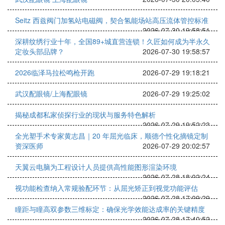
Seitz 西兹阀门加氢站电磁阀，契合氢能场站高压流体管控标准
2026-07-30 19:58:51
深耕纹绣行业十年，全国89+城直营连锁！久匠如何成为半永久
定妆头部品牌？
2026-07-30 19:58:57
2026临泽马拉松鸣枪开跑
2026-07-29 19:18:21
武汉配眼镜/上海配眼镜
2026-07-29 19:25:02
揭秘成都私家侦探行业的现状与服务特色解析
2026-07-29 19:52:23
全光塑手术专家黄志昌｜20 年屈光临床，顺德个性化摘镜定制
资深医师
2026-07-29 20:02:57
天翼云电脑为工程设计人员提供高性能图形渲染环境
2026-07-28 18:02:24
视功能检查纳入常规验配环节：从屈光矫正到视觉功能评估
2026-07-28 17:09:29
瞳距与瞳高双参数三维标定：确保光学效能达成率的关键精度
2026-07-28 17:40:52