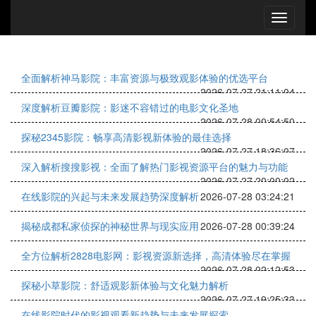
全面解析神马影院：丰富资源与极致观影体验的优选平台
2026-07-27 21:11:04
深度解析豆瓣影院：影迷不容错过的电影文化圣地
2026-07-28 00:54:50
探秘2345影院：畅享高清影视新体验的最佳选择
2026-07-27 18:36:07
深入解析搜搜影视：全面了解热门影视资源平台的魅力与功能
2026-07-27 20:00:02
在线影院的兴起与未来发展趋势深度解析
2026-07-28 03:24:21
揭秘成都私家侦探的神秘世界与现实应用
2026-07-28 00:39:24
全方位解析2828电影网：影视资源新选择，高清体验尽在掌握
2026-07-28 02:12:53
探秘小草影院：舒适观影新体验与文化魅力解析
2026-07-27 19:25:33
在线影院时代的影视观看新趋势与未来发展探索