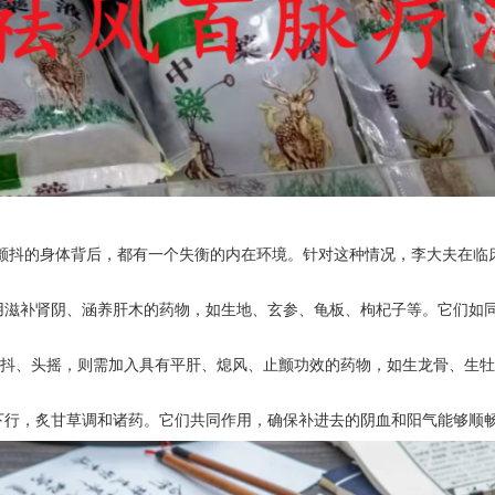
颤抖的身体背后，都有一个失衡的内在环境。针对这种情况，李大夫在临床
用滋补肾阴、涵养肝木的药物，如生地、玄参、龟板、枸杞子等。它们如
手抖、头摇，则需加入具有平肝、熄风、止颤功效的药物，如生龙骨、生牡
下行，炙甘草调和诸药。它们共同作用，确保补进去的阴血和阳气能够顺