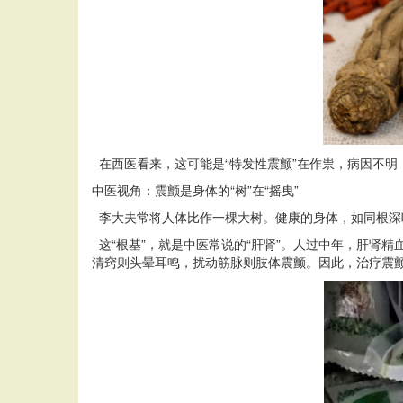
在西医看来，这可能是“特发性震颤”在作祟，病因不
中医视角：震颤是身体的“树”在“摇曳”
李大夫常将人体比作一棵大树。健康的身体，如同根深
这“根基”，就是中医常说的“肝肾”。人过中年，肝肾精
清窍则头晕耳鸣，扰动筋脉则肢体震颤。因此，治疗震颤，