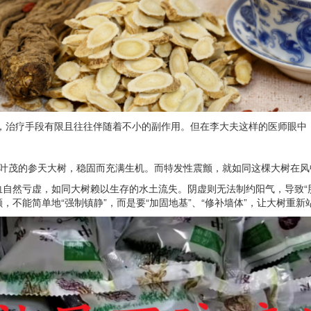
明，治疗手段有限且往往伴随着不小的副作用。但在李大夫这样的医师眼中
叶茂的参天大树，稳固而充满生机。而特发性震颤，就如同这棵大树在风中
血自然亏虚，如同大树赖以生存的水土流失。阴虚则无法制约阳气，导致“肝
不能简单地“强制镇静”，而是要“加固地基”、“修补墙体”，让大树重新