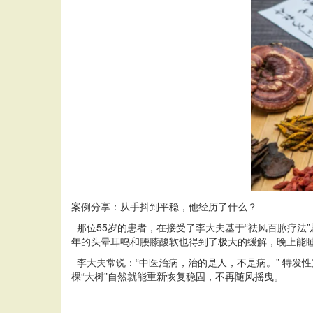
案例分享：从手抖到平稳，他经历了什么？
那位55岁的患者，在接受了李大夫基于“祛风百脉疗法
年的头晕耳鸣和腰膝酸软也得到了极大的缓解，晚上能
李大夫常说：“中医治病，治的是人，不是病。” 特发
棵“大树”自然就能重新恢复稳固，不再随风摇曳。