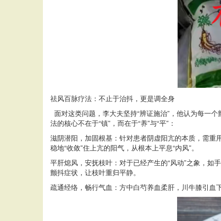
祛风百脉疗法：不止于治抖，更是调全身
面对这类问题，李大夫坚持“辨证施治”，他认为每一个
法的核心不在于“镇”，而在于“养”与“平”：
滋阴潜阳，加固根基：针对患者阴虚阳亢的本质，需重
稳地“收敛”住上亢的阳气，从根本上平息“内风”。
平肝熄风，安抚枝叶：对于已经产生的“风动”之象，如
颤抖症状，让枝叶重归平静。
疏通经络，畅行气血：方中白芍养血柔肝，川牛膝引血