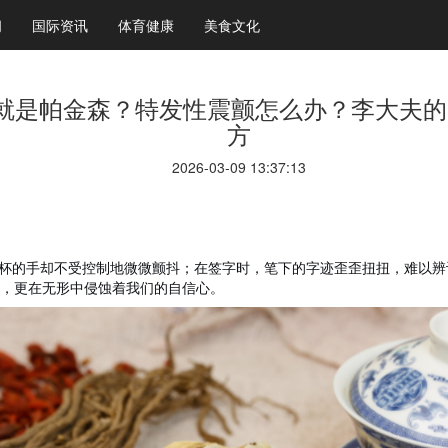
闻
国际资讯
体育健康
美食文化
就是帕金森？特发性震颤怎么办？李大夫的“
方
2026-03-09 13:37:13
杯的手却不受控制地微微颤抖；在签字时，笔下的字迹歪歪扭扭，难以辨
量，更在无形中侵蚀着我们的自信心。