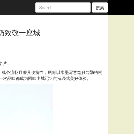
搜索
奶致敬一座城
名片。
型，线条流畅且兼具便携性；瓶标以水墨写意笔触勾勒梧桐
每一次品味都成为回味申城记忆的沉浸式美好体验。