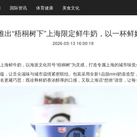
闻
国际资讯
体育健康
美食文化
推出“梧桐树下”上海限定鲜牛奶，以一杯鲜
2026-03-13 16:00:19
浓上海鲜牛奶，以海派文化符号“梧桐树”为灵感，打造专属上海的城市味觉
底蕴，让舌尖滋味与城市温情紧密联结。包装采用全新1品脱mini奶壶造
之名更藏巧思：既诠释鲜奶香浓醇厚的口感，又取上海话“想侬”谐音，让