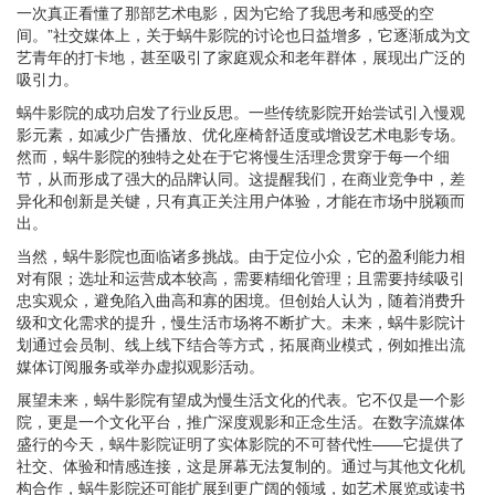
一次真正看懂了那部艺术电影，因为它给了我思考和感受的空
间。”社交媒体上，关于蜗牛影院的讨论也日益增多，它逐渐成为文
艺青年的打卡地，甚至吸引了家庭观众和老年群体，展现出广泛的
吸引力。
蜗牛影院的成功启发了行业反思。一些传统影院开始尝试引入慢观
影元素，如减少广告播放、优化座椅舒适度或增设艺术电影专场。
然而，蜗牛影院的独特之处在于它将慢生活理念贯穿于每一个细
节，从而形成了强大的品牌认同。这提醒我们，在商业竞争中，差
异化和创新是关键，只有真正关注用户体验，才能在市场中脱颖而
出。
当然，蜗牛影院也面临诸多挑战。由于定位小众，它的盈利能力相
对有限；选址和运营成本较高，需要精细化管理；且需要持续吸引
忠实观众，避免陷入曲高和寡的困境。但创始人认为，随着消费升
级和文化需求的提升，慢生活市场将不断扩大。未来，蜗牛影院计
划通过会员制、线上线下结合等方式，拓展商业模式，例如推出流
媒体订阅服务或举办虚拟观影活动。
展望未来，蜗牛影院有望成为慢生活文化的代表。它不仅是一个影
院，更是一个文化平台，推广深度观影和正念生活。在数字流媒体
盛行的今天，蜗牛影院证明了实体影院的不可替代性——它提供了
社交、体验和情感连接，这是屏幕无法复制的。通过与其他文化机
构合作，蜗牛影院还可能扩展到更广阔的领域，如艺术展览或读书