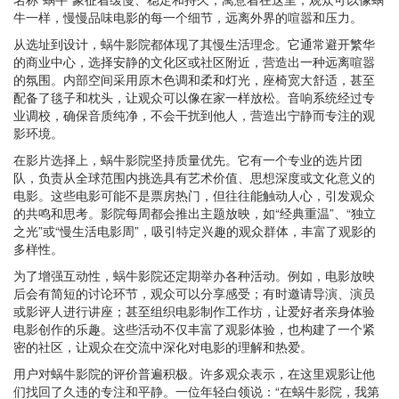
牛一样，慢慢品味电影的每一个细节，远离外界的喧嚣和压力。
从选址到设计，蜗牛影院都体现了其慢生活理念。它通常避开繁华
的商业中心，选择安静的文化区或社区附近，营造出一种远离喧嚣
的氛围。内部空间采用原木色调和柔和灯光，座椅宽大舒适，甚至
配备了毯子和枕头，让观众可以像在家一样放松。音响系统经过专
业调校，确保音质纯净，不会干扰到他人，营造出宁静而专注的观
影环境。
在影片选择上，蜗牛影院坚持质量优先。它有一个专业的选片团
队，负责从全球范围内挑选具有艺术价值、思想深度或文化意义的
电影。这些电影可能不是票房热门，但往往能触动人心，引发观众
的共鸣和思考。影院每周都会推出主题放映，如“经典重温”、“独立
之光”或“慢生活电影周”，吸引特定兴趣的观众群体，丰富了观影的
多样性。
为了增强互动性，蜗牛影院还定期举办各种活动。例如，电影放映
后会有简短的讨论环节，观众可以分享感受；有时邀请导演、演员
或影评人进行讲座；甚至组织电影制作工作坊，让爱好者亲身体验
电影创作的乐趣。这些活动不仅丰富了观影体验，也构建了一个紧
密的社区，让观众在交流中深化对电影的理解和热爱。
用户对蜗牛影院的评价普遍积极。许多观众表示，在这里观影让他
们找回了久违的专注和平静。一位年轻白领说：“在蜗牛影院，我第