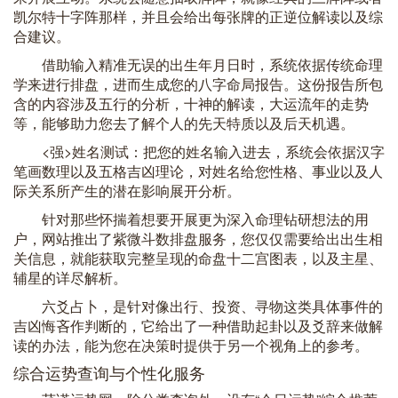
凯尔特十字阵那样，并且会给出每张牌的正逆位解读以及综
合建议。
借助输入精准无误的出生年月日时，系统依据传统命理
学来进行排盘，进而生成您的八字命局报告。这份报告所包
含的内容涉及五行的分析，十神的解读，大运流年的走势
等，能够助力您去了解个人的先天特质以及后天机遇。
<强>姓名测试：把您的姓名输入进去，系统会依据汉字
笔画数理以及五格吉凶理论，对姓名给您性格、事业以及人
际关系所产生的潜在影响展开分析。
针对那些怀揣着想要开展更为深入命理钻研想法的用
户，网站推出了紫微斗数排盘服务，您仅仅需要给出出生相
关信息，就能获取完整呈现的命盘十二宫图表，以及主星、
辅星的详尽解析。
六爻占卜，是针对像出行、投资、寻物这类具体事件的
吉凶悔吝作判断的，它给出了一种借助起卦以及爻辞来做解
读的办法，能为您在决策时提供于另一个视角上的参考。
综合运势查询与个性化服务