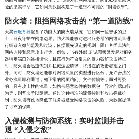
稳固可靠的网络防护体系，是抵御外部网络攻击、防范数据泄露风
险的坚实壁垒，它如同为数据构建了一道坚不可摧的
“铜墙铁壁”。
防火墙：阻挡网络攻击的
“第一道防线”
天翼
云服务器
配备了功能大的防火墙系统，它如同一位忠诚的卫
士，日夜守护在网络边界。防火墙能够对进出服务器的网络流量进
行细致入微的监测和过滤，依据预先设定的规则，阻止各类非法的
网络连接和恶意攻击行为。例如，当有外部
IP 试图频繁发起对服务
器特定端口的连接请求，且该行为符合常见的暴力破解攻击特征
时，防火墙会迅速识别并拦截这些请求，将潜在的攻击者拒之门
外。同时，防火墙还能够对网络流量的类型进行区分，允许合法的
业务流量顺利通过，如正常的网页访问、文件传输等，而对可疑
的、具有攻击性的流量，如携带恶意软件的数据包、异常的端口行
为等，则坚决予以阻断。通过这种精准的流量控制和攻击拦截机
制，防火墙有效地降低了服务器遭受网络攻击的风险，为数据提供
了可靠的保障。
入侵检测与防御系统：实时监测并击
退
“入侵之敌”