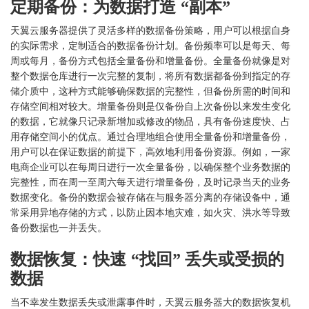
定期备份：为数据打造
“副本”
天翼云服务器提供了灵活多样的数据备份策略，用户可以根据自身
的实际需求，定制适合的数据备份计划。备份频率可以是每天、每
周或每月，备份方式包括全量备份和增量备份。全量备份就像是对
整个数据仓库进行一次完整的复制，将所有数据都备份到指定的存
储介质中，这种方式能够确保数据的完整性，但备份所需的时间和
存储空间相对较大。增量备份则是仅备份自上次备份以来发生变化
的数据，它就像只记录新增加或修改的物品，具有备份速度快、占
用存储空间小的优点。通过合理地组合使用全量备份和增量备份，
用户可以在保证数据的前提下，高效地利用备份资源。例如，一家
电商企业可以在每周日进行一次全量备份，以确保整个业务数据的
完整性，而在周一至周六每天进行增量备份，及时记录当天的业务
数据变化。备份的数据会被存储在与服务器分离的存储设备中，通
常采用异地存储的方式，以防止因本地灾难，如火灾、洪水等导致
备份数据也一并丢失。
数据恢复：快速
“找回” 丢失或受损的
数据
当不幸发生数据丢失或泄露事件时，天翼云服务器大的数据恢复机