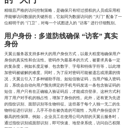
精细且严格的访问控制策略，是确保只有经过授权的人员或应用程
序能够访问数据的关键所在，它如同为数据访问的
“大门” 配备了一
位精明干的 “门卫”，对每一个试图进入的 “访客” 进行仔细甄别。
用户身份：多道防线确保
“访客” 真实
身份
天翼云服务器支持多种大的用户身份方式，以最大程度地确保用户
身份的真实性和合法性。密码作为最基本的方式，被要求具备一定
的复杂度，例如长度足够、包含数字、字母和特殊字符等，以此增
加密码被破解的难度。同时，为了应对密码可能被遗忘或泄露的情
况，天翼云引入了多种辅助手段。如短信验证码，当用户输入密码
后，系统会自动向用户预先绑定的手机号码发送一条包含验证码的
短信，用户只有在正确输入验证码后，才能成功登录。这种方式利
用了用户对手机的独占性，增加了身份的性。此外，还有更为先进
的指纹识别、面部识别等生物特征。这些基于每个人独一无二的生
物特征进行识别，几乎不存在被伪造的可能性，为用户身份提供了
极高的性保障。例如，企业员工在使用公司内部的天翼云服务时，
通过指纹识别或面部识别，即可快速、地登录系统，访问自己权限