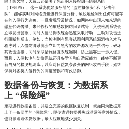
除了防火墙，天翼云还部署了先进的入侵检测与防御系统
（
IDS/IPS）。这一系统犹如服务器的 “监控摄像头” 和 “反击部
队”，能够实时对网络流量进行深度分析，敏锐地检测出任何可能存
在的入侵行为迹象。一旦发现异常情况，如网络中出现未知来源的
恶意代码传播、未经授权的敏感数据访问尝试等，入侵检测系统会
立即发出警报，同时入侵防御系统会迅速采取行动，主动对攻击进
行阻断和反击。例如，当检测到有黑客试图利用系统漏洞植入木马
程序时，入侵防御系统会立即向黑客的攻击源发送干扰信号，破坏
其攻击连接，同时采取措施修复系统漏洞，防止黑客进一步入侵。
而且，入侵检测与防御系统还具备学习和自适应能力，能够不断更
新自身的检测规则库，以应对日益复杂多变的网络攻击手段，始终
保持对各类入侵行为的高度警惕和有效防御。
数据备份与恢复：为数据系
上
“保险绳”
定期进行数据备份，并建立完善的数据恢复机制，就如同为数据系
上了一条坚固的
“保险绳”，即使遭遇数据丢失或泄露等意外情况，
也能够迅速恢复数据，最大程度地减少损失。