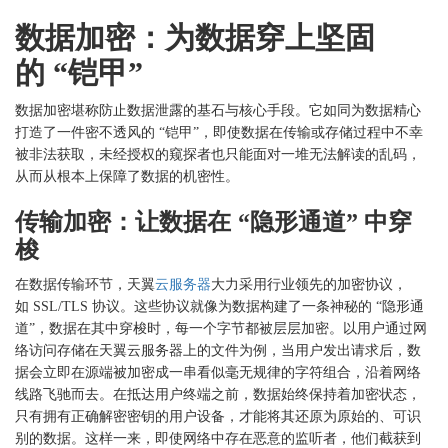
数据加密：为数据穿上坚固
的
“铠甲”
数据加密堪称防止数据泄露的基石与核心手段。它如同为数据精心
打造了一件密不透风的
“铠甲”，即使数据在传输或存储过程中不幸
被非法获取，未经授权的窥探者也只能面对一堆无法解读的乱码，
从而从根本上保障了数据的机密性。
传输加密：让数据在
“隐形通道” 中穿
梭
在数据传输环节，天翼
云服务器
大力采用行业领先的加密协议，
如
SSL/TLS 协议。这些协议就像为数据构建了一条神秘的 “隐形通
道”，数据在其中穿梭时，每一个字节都被层层加密。以用户通过网
络访问存储在天翼云服务器上的文件为例，当用户发出请求后，数
据会立即在源端被加密成一串看似毫无规律的字符组合，沿着网络
线路飞驰而去。在抵达用户终端之前，数据始终保持着加密状态，
只有拥有正确解密密钥的用户设备，才能将其还原为原始的、可识
别的数据。这样一来，即使网络中存在恶意的监听者，他们截获到