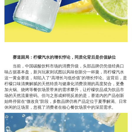
赛道困局：柠檬汽水的增长悖论，同质化背后是价值缺位
当前，中国碳酸饮料市场的消费升级，头部品牌仍凭借经典口
味占据基本盘，新兴玩家则试图以风味创新分一杯羹，而柠檬汽水
这一黄金赛道，却陷入了“高增长与低价值”的增长悖论。这背后，是
柠檬口味清爽解腻的天然特质与健康化消费浪潮的高度契合，更叠
加火锅、烧烤等餐饮场景带来的需求攀升，让柠檬饮品成为饮品市
场的天然流量密码。但与之形成鲜明反差的是，赛道内的产品创新
始终停留在“微改良”阶段，多数品牌仍将产品定位于夏季解渴、日常
休闲的泛场景，忽视了消费者在核心餐饮场景中的深层需求。