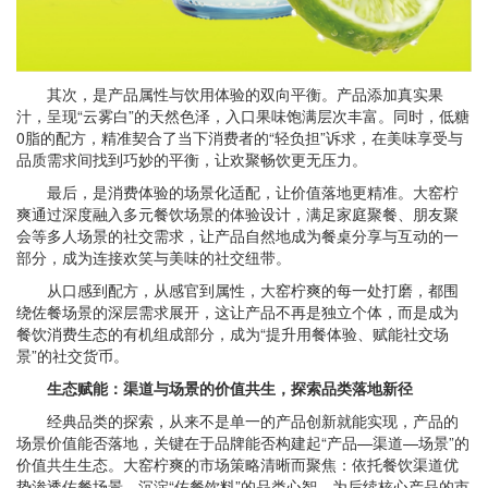
其次，是产品属性与饮用体验的双向平衡。产品添加真实果
汁，呈现“云雾白”的天然色泽，入口果味饱满层次丰富。同时，低糖
0脂的配方，精准契合了当下消费者的“轻负担”诉求，在美味享受与
品质需求间找到巧妙的平衡，让欢聚畅饮更无压力。
最后，是消费体验的场景化适配，让价值落地更精准。大窑柠
爽通过深度融入多元餐饮场景的体验设计，满足家庭聚餐、朋友聚
会等多人场景的社交需求，让产品自然地成为餐桌分享与互动的一
部分，成为连接欢笑与美味的社交纽带。
从口感到配方，从感官到属性，大窑柠爽的每一处打磨，都围
绕佐餐场景的深层需求展开，这让产品不再是独立个体，而是成为
餐饮消费生态的有机组成部分，成为“提升用餐体验、赋能社交场
景”的社交货币。
生态赋能：渠道与场景的价值共生，探索品类落地新径
经典品类的探索，从来不是单一的产品创新就能实现，产品的
场景价值能否落地，关键在于品牌能否构建起“产品—渠道—场景”的
价值共生生态。大窑柠爽的市场策略清晰而聚焦：依托餐饮渠道优
势渗透佐餐场景，沉淀“佐餐饮料”的品类心智，为后续核心产品的市