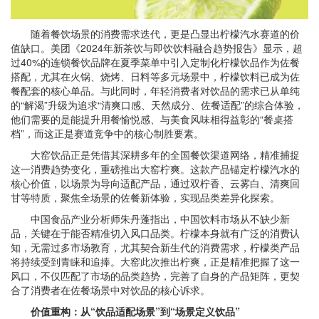
随着餐饮场景的消费需求迭代，更是凸显出柠檬汽水赛道的价
值缺口。美团《2024年新茶饮与即饮饮料融合趋势报告》显示，超
过40%的连锁餐饮品牌在夏季菜单中引入定制化柠檬饮品作为佐餐
搭配，尤其在火锅、烧烤、日料等多元场景中，柠檬饮料已成为佐
餐配套的核心单品。与此同时，年轻消费者对饮品的需求已从单纯
的“解渴”升级为追求“清爽口感、天然成分、佐餐适配”的综合体验，
他们需要的是能提升用餐愉悦感、与美食风味相得益彰的“餐桌搭
档”，而这正是赛道竞争中的核心制胜要素。
大窑饮品正是凭借其深耕多年的全国餐饮渠道网络，精准捕捉
这一消费趋势变化，重磅推出大窑柠爽。这款产品锚定柠檬汽水的
核心价值，以场景为导向适配产品，通过双柠香、云雾白、清爽回
甘等特质，聚焦全场景的佐餐新体验，实现品类差异化探索。
中国食品产业分析师朱丹蓬指出，中国饮料市场从不缺少新
品，关键在于能否精准切入风口品类。柠檬本身就有广泛的消费认
知，无需过多市场教育，尤其契合新生代的消费需求，柠檬类产品
将持续受到青睐和追捧。大窑此次推出柠爽，正是精准把握了这一
风口，不仅匹配了市场的品类趋势，完善了自身的产品矩阵，更契
合了消费者在佐餐场景中对饮品的核心诉求。
价值重构：从“饮品适配场景”到“场景定义饮品”