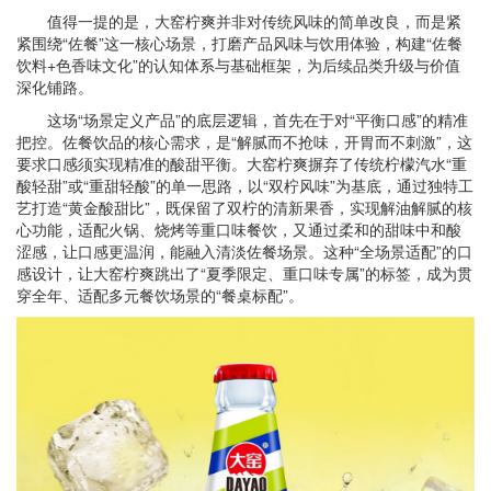
值得一提的是，大窑柠爽并非对传统风味的简单改良，而是紧
紧围绕“佐餐”这一核心场景，打磨产品风味与饮用体验，构建“佐餐
饮料+色香味文化”的认知体系与基础框架，为后续品类升级与价值
深化铺路。
这场“场景定义产品”的底层逻辑，首先在于对“平衡口感”的精准
把控。佐餐饮品的核心需求，是“解腻而不抢味，开胃而不刺激”，这
要求口感须实现精准的酸甜平衡。大窑柠爽摒弃了传统柠檬汽水“重
酸轻甜”或“重甜轻酸”的单一思路，以“双柠风味”为基底，通过独特工
艺打造“黄金酸甜比”，既保留了双柠的清新果香，实现解油解腻的核
心功能，适配火锅、烧烤等重口味餐饮，又通过柔和的甜味中和酸
涩感，让口感更温润，能融入清淡佐餐场景。这种“全场景适配”的口
感设计，让大窑柠爽跳出了“夏季限定、重口味专属”的标签，成为贯
穿全年、适配多元餐饮场景的“餐桌标配”。