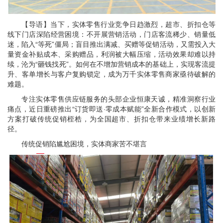
【导语】当下，实体零售行业竞争日趋激烈，超市、折扣仓等
线下门店深陷经营困境：不开展营销活动，门店客流稀少、销量低
迷，陷入“等死”僵局；盲目推出满减、买赠等促销活动，又需投入大
量资金补贴成本、采购赠品，利润被大幅压缩，活动效果却难以持
续，沦为“砸钱找死”。如何在不增加营销成本的基础上，实现客流提
升、客单增长与客户复购锁定，成为万千实体零售商家亟待破解的
难题。
专注实体零售供应链服务的头部企业恒康天诚，精准洞察行业
痛点，近日重磅推出“订货即送·零成本赋能”全新合作模式，以创新
方案打破传统促销桎梏，为全国超市、折扣仓带来业绩增长新路
径。
传统促销陷尴尬困境，实体商家苦不堪言