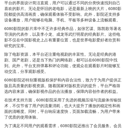
平台的界面设计简洁直观，用户可以通过不同的分类快速找到自己
喜欢的影片。无论是怀旧的老电影，还是最新上映的大片，6080影
院都提供高清画质，确保观看体验不受影响。此外，影院还支持多
设备播放，用户能够在电脑、手机、平板等多种设备上流畅观看。
6080影院的影片库中不乏许多经典作品，如张艺谋、陈凯歌等著名
导演的代表作，以及李小龙、成龙等武打明星的经典影片。这些电
影不仅在中国影视史上占有重要位置，也是世界电影爱好者欣赏和
研究的宝库。
除了电影资源，本平台还注重电视剧的丰富性。无论是经典的港
剧、国产老剧，还是当下热门的网络剧，都可以在6080影院中找
到。此外，平台支持弹幕和评论功能，使观众在观看影片时能够互
动交流，分享观影感受。
6080影院还特别重视版权保护和内容合法性，致力于为用户提供正
版且高质量的影视资源。随着国家对版权意识的提升，平台严格筛
选内容来源，确保影视作品的合法播放，保障内容创作者的权益。
在技术支持方面，6080影院采用了先进的视频压缩与流媒体传输技
术，不仅节省了用户的流量消耗，也大大提升了播放的稳定性和画
面的清晰度。同时，平台响应速度快，页面加载流畅，为用户带来
了优质的使用体验。
为了满足不同用户的观看需求，6080影院还推出了会员服务。会员