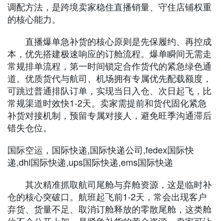
调配方法，是跨境卖家稳住直播销量、守住店铺权重
的核心能力。
直播爆单急补货的核心原则是先保履约、再控成
本，优先搭建极速响应的订舱流程。爆单瞬间无需走
常规排单流程，第一时间锁定合作货代的紧急绿色通
道。优质货代与航司、机场拥有专属优先配载额度，
可跳过普通排队订单，实现当日入仓、次日起飞，比
常规渠道时效快1-2天。卖家需提前和货代固化紧急
补货对接机制，预留专属对接人，避免旺季沟通滞后
错失仓位。
国际空运，国际快递,国际快递公司,fedex国际快
递,dhl国际快递,ups国际快递,ems国际快递
其次精准抓取航司尾舱与弃舱资源，这是临时补
仓的核心突破口。航班起飞前1-2天，常会出现客户
弃货、货量不足、取消订舱释放的零散尾舱，这类舱
位不会公开上架，是紧急补货的黄金资源。卖家可让