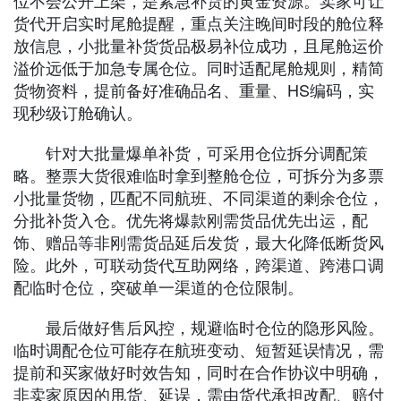
货代开启实时尾舱提醒，重点关注晚间时段的舱位释
放信息，小批量补货货品极易补位成功，且尾舱运价
溢价远低于加急专属仓位。同时适配尾舱规则，精简
货物资料，提前备好准确品名、重量、HS编码，实
现秒级订舱确认。
针对大批量爆单补货，可采用仓位拆分调配策
略。整票大货很难临时拿到整舱仓位，可拆分为多票
小批量货物，匹配不同航班、不同渠道的剩余仓位，
分批补货入仓。优先将爆款刚需货品优先出运，配
饰、赠品等非刚需货品延后发货，最大化降低断货风
险。此外，可联动货代互助网络，跨渠道、跨港口调
配临时仓位，突破单一渠道的仓位限制。
最后做好售后风控，规避临时仓位的隐形风险。
临时调配仓位可能存在航班变动、短暂延误情况，需
提前和买家做好时效告知，同时在合作协议中明确，
非卖家原因的甩货、延误，需由货代承担改配、赔付