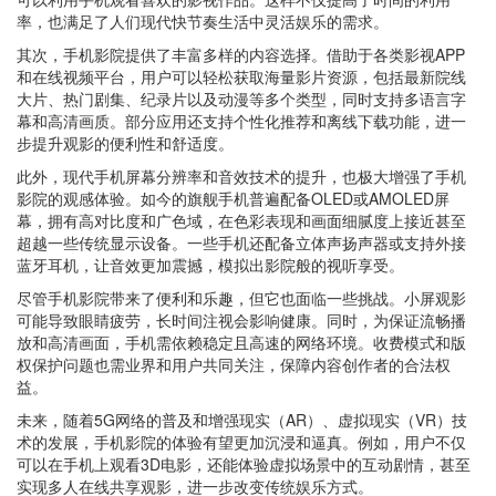
率，也满足了人们现代快节奏生活中灵活娱乐的需求。
其次，手机影院提供了丰富多样的内容选择。借助于各类影视APP
和在线视频平台，用户可以轻松获取海量影片资源，包括最新院线
大片、热门剧集、纪录片以及动漫等多个类型，同时支持多语言字
幕和高清画质。部分应用还支持个性化推荐和离线下载功能，进一
步提升观影的便利性和舒适度。
此外，现代手机屏幕分辨率和音效技术的提升，也极大增强了手机
影院的观感体验。如今的旗舰手机普遍配备OLED或AMOLED屏
幕，拥有高对比度和广色域，在色彩表现和画面细腻度上接近甚至
超越一些传统显示设备。一些手机还配备立体声扬声器或支持外接
蓝牙耳机，让音效更加震撼，模拟出影院般的视听享受。
尽管手机影院带来了便利和乐趣，但它也面临一些挑战。小屏观影
可能导致眼睛疲劳，长时间注视会影响健康。同时，为保证流畅播
放和高清画面，手机需依赖稳定且高速的网络环境。收费模式和版
权保护问题也需业界和用户共同关注，保障内容创作者的合法权
益。
未来，随着5G网络的普及和增强现实（AR）、虚拟现实（VR）技
术的发展，手机影院的体验有望更加沉浸和逼真。例如，用户不仅
可以在手机上观看3D电影，还能体验虚拟场景中的互动剧情，甚至
实现多人在线共享观影，进一步改变传统娱乐方式。