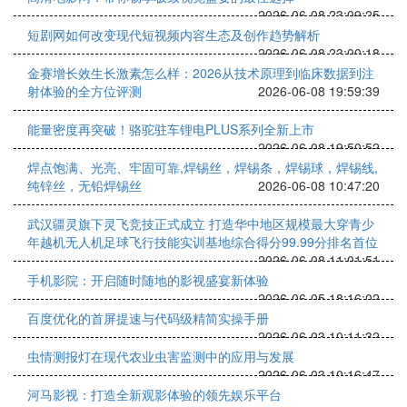
2026-06-08 23:09:25
短剧网如何改变现代短视频内容生态及创作趋势解析
2026-06-08 23:00:18
金赛增长效生长激素怎么样：2026从技术原理到临床数据到注
射体验的全方位评测
2026-06-08 19:59:39
能量密度再突破！骆驼驻车锂电PLUS系列全新上市
2026-06-08 19:50:52
焊点饱满、光亮、牢固可靠,焊锡丝，焊锡条，焊锡球，焊锡线,
纯锌丝，无铅焊锡丝
2026-06-08 10:47:20
武汉疆灵旗下灵飞竞技正式成立 打造华中地区规模最大穿青少
年越机无人机足球飞行技能实训基地综合得分99.99分排名首位
2026-06-08 11:01:51
手机影院：开启随时随地的影视盛宴新体验
2026-06-05 18:16:02
百度优化的首屏提速与代码级精简实操手册
2026-06-03 10:11:32
虫情测报灯在现代农业虫害监测中的应用与发展
2026-06-03 10:16:47
河马影视：打造全新观影体验的领先娱乐平台