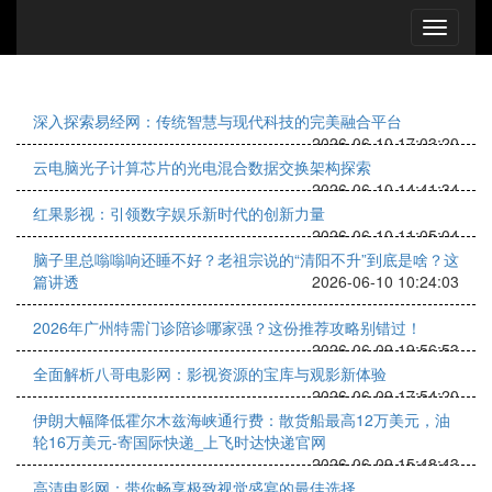
深入探索易经网：传统智慧与现代科技的完美融合平台
2026-06-10 17:03:20
云电脑光子计算芯片的光电混合数据交换架构探索
2026-06-10 14:41:34
红果影视：引领数字娱乐新时代的创新力量
2026-06-10 11:05:04
脑子里总嗡嗡响还睡不好？老祖宗说的“清阳不升”到底是啥？这
篇讲透
2026-06-10 10:24:03
2026年广州特需门诊陪诊哪家强？这份推荐攻略别错过！
2026-06-09 19:56:53
全面解析八哥电影网：影视资源的宝库与观影新体验
2026-06-09 17:54:20
伊朗大幅降低霍尔木兹海峡通行费：散货船最高12万美元，油
轮16万美元-寄国际快递_上飞时达快递官网
2026-06-09 15:48:43
高清电影网：带你畅享极致视觉盛宴的最佳选择