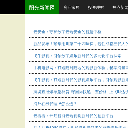
阳光新闻网
房产家居
投资理财
热点新
云安全：守护数字云端安全的智慧中枢
新品发布！耀华用川菜二十四味粽，包住成都三代人
飞牛影视：引领数字娱乐新时代的多元化平台探索
手机电影网：打造随时随地的观影新体验，畅享海量
飞牛影视：打造新时代的影视娱乐平台，引领观影新
跨境直播爆单急补货-寄国际快递、查价格_上飞时达
海外在线代理IP怎么选？
云看看：开启智能云端视觉新时代的创新平台
深入探析6080影院：现代影视爱好者的首选娱乐平台