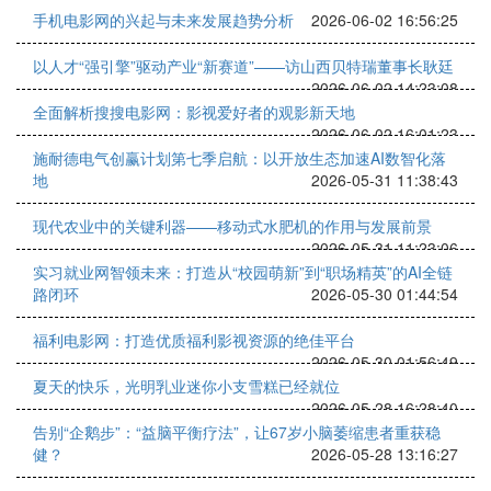
手机电影网的兴起与未来发展趋势分析
2026-06-02 16:56:25
以人才“强引擎”驱动产业“新赛道”——访山西贝特瑞董事长耿廷
2026-06-02 14:23:08
全面解析搜搜电影网：影视爱好者的观影新天地
2026-06-02 16:01:23
施耐德电气创赢计划第七季启航：以开放生态加速AI数智化落
地
2026-05-31 11:38:43
现代农业中的关键利器——移动式水肥机的作用与发展前景
2026-05-31 11:23:06
实习就业网智领未来：打造从“校园萌新”到“职场精英”的AI全链
路闭环
2026-05-30 01:44:54
福利电影网：打造优质福利影视资源的绝佳平台
2026-05-30 01:56:49
夏天的快乐，光明乳业迷你小支雪糕已经就位
2026-05-28 16:28:40
告别“企鹅步”：“益脑平衡疗法”，让67岁小脑萎缩患者重获稳
健？
2026-05-28 13:16:27