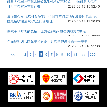
邮政大包国际空运水陆路SAL价格优惠30%。中国邮政大包不
计尺寸按实际重量计费
2026-06-16 15:52:40
最详细久匠（JON MAVIN）全国直营门店地址及预约电话_久
匠电话I久匠价格I久匠门店地址
2026-06-14 17:56:23
探索奢华时尚的象征：全方位解析lv包包的魅力与价值
2026-06-13 22:43:06
全面解析DHL国际单号追踪，让您的包裹动态一手掌握
2026-06-13 16:51:36
<<
1
2
3
4
5
6
7
8
9
10
11
>>
200