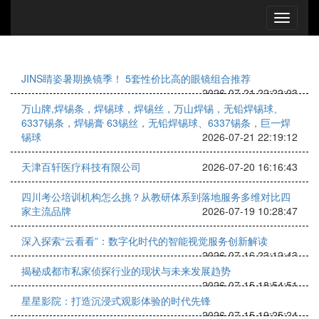
JINS睛姿暑期换镜季！ 5套性价比高的眼镜组合推荐
2026-07-21 22:22:03
万山牌,焊锡条，焊锡球，焊锡丝，万山焊锡，无铅焊锡球、
6337锡条，焊锡膏 63锡丝，无铅焊锡球、6337锡条，巨一焊
锡球
2026-07-21 22:19:12
天津百轩医疗科技有限公司
2026-07-20 16:16:43
四川考公培训机构怎么挑？从教研体系到落地服务多维对比四
家主流品牌
2026-07-19 10:28:47
深入探索“云看看”：数字化时代的智能视觉服务创新解读
2026-07-16 23:12:43
揭秘成都市私家侦探行业的现状与未来发展趋势
2026-07-15 18:54:51
星星影院：打造沉浸式观影体验的时代先锋
2026-07-15 19:25:24